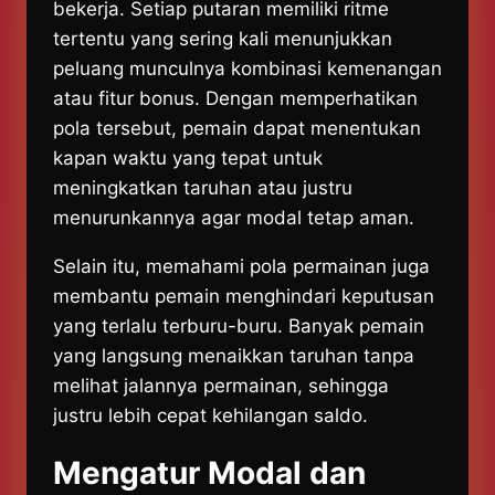
bekerja. Setiap putaran memiliki ritme
tertentu yang sering kali menunjukkan
peluang munculnya kombinasi kemenangan
atau fitur bonus. Dengan memperhatikan
pola tersebut, pemain dapat menentukan
kapan waktu yang tepat untuk
meningkatkan taruhan atau justru
menurunkannya agar modal tetap aman.
Selain itu, memahami pola permainan juga
membantu pemain menghindari keputusan
yang terlalu terburu-buru. Banyak pemain
yang langsung menaikkan taruhan tanpa
melihat jalannya permainan, sehingga
justru lebih cepat kehilangan saldo.
Mengatur Modal dan