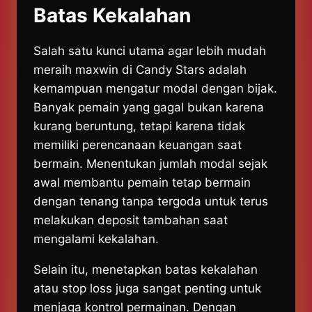
Batas Kekalahan
Salah satu kunci utama agar lebih mudah
meraih maxwin di Candy Stars adalah
kemampuan mengatur modal dengan bijak.
Banyak pemain yang gagal bukan karena
kurang beruntung, tetapi karena tidak
memiliki perencanaan keuangan saat
bermain. Menentukan jumlah modal sejak
awal membantu pemain tetap bermain
dengan tenang tanpa tergoda untuk terus
melakukan deposit tambahan saat
mengalami kekalahan.
Selain itu, menetapkan batas kekalahan
atau stop loss juga sangat penting untuk
menjaga kontrol permainan. Dengan