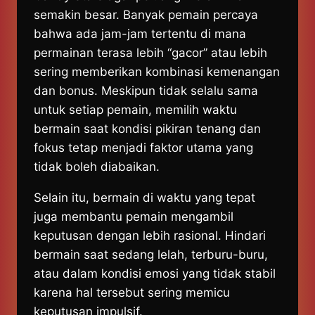
semakin besar. Banyak pemain percaya
bahwa ada jam-jam tertentu di mana
permainan terasa lebih “gacor” atau lebih
sering memberikan kombinasi kemenangan
dan bonus. Meskipun tidak selalu sama
untuk setiap pemain, memilih waktu
bermain saat kondisi pikiran tenang dan
fokus tetap menjadi faktor utama yang
tidak boleh diabaikan.
Selain itu, bermain di waktu yang tepat
juga membantu pemain mengambil
keputusan dengan lebih rasional. Hindari
bermain saat sedang lelah, terburu-buru,
atau dalam kondisi emosi yang tidak stabil
karena hal tersebut sering memicu
keputusan impulsif.