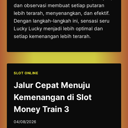
dan observasi membuat setiap putaran
lebih terarah, menyenangkan, dan efektif.
Dengan langkah-langkah ini, sensasi seru
Lucky Lucky menjadi lebih optimal dan
setiap kemenangan lebih terarah.
SLOT ONLINE
Jalur Cepat Menuju
Kemenangan di Slot
Money Train 3
04/08/2026