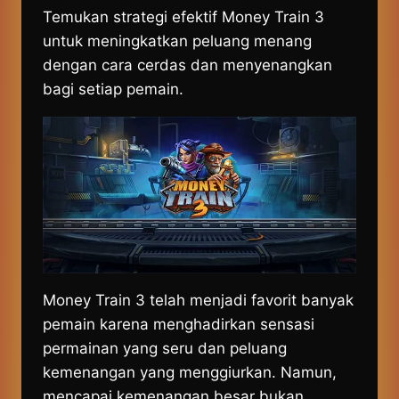
Temukan strategi efektif Money Train 3
untuk meningkatkan peluang menang
dengan cara cerdas dan menyenangkan
bagi setiap pemain.
Money Train 3 telah menjadi favorit banyak
pemain karena menghadirkan sensasi
permainan yang seru dan peluang
kemenangan yang menggiurkan. Namun,
mencapai kemenangan besar bukan