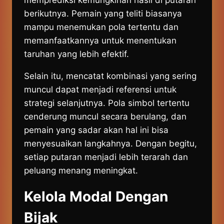
berikutnya. Pemain yang teliti biasanya
mampu menemukan pola tertentu dan
memanfaatkannya untuk menentukan
taruhan yang lebih efektif.
Selain itu, mencatat kombinasi yang sering
muncul dapat menjadi referensi untuk
strategi selanjutnya. Pola simbol tertentu
cenderung muncul secara berulang, dan
pemain yang sadar akan hal ini bisa
menyesuaikan langkahnya. Dengan begitu,
setiap putaran menjadi lebih terarah dan
peluang menang meningkat.
Kelola Modal Dengan
Bijak