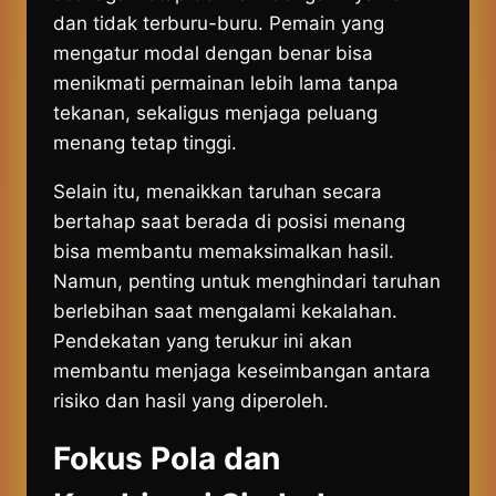
dan tidak terburu-buru. Pemain yang
mengatur modal dengan benar bisa
menikmati permainan lebih lama tanpa
tekanan, sekaligus menjaga peluang
menang tetap tinggi.
Selain itu, menaikkan taruhan secara
bertahap saat berada di posisi menang
bisa membantu memaksimalkan hasil.
Namun, penting untuk menghindari taruhan
berlebihan saat mengalami kekalahan.
Pendekatan yang terukur ini akan
membantu menjaga keseimbangan antara
risiko dan hasil yang diperoleh.
Fokus Pola dan