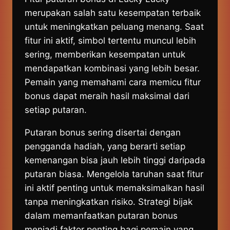
merupakan salah satu kesempatan terbaik
untuk meningkatkan peluang menang. Saat
fitur ini aktif, simbol tertentu muncul lebih
sering, memberikan kesempatan untuk
mendapatkan kombinasi yang lebih besar.
Pemain yang memahami cara memicu fitur
bonus dapat meraih hasil maksimal dari
setiap putaran.
Putaran bonus sering disertai dengan
pengganda hadiah, yang berarti setiap
kemenangan bisa jauh lebih tinggi daripada
putaran biasa. Mengelola taruhan saat fitur
ini aktif penting untuk memaksimalkan hasil
tanpa meningkatkan risiko. Strategi bijak
dalam memanfaatkan putaran bonus
menjadi faktor penting bagi pemain yang