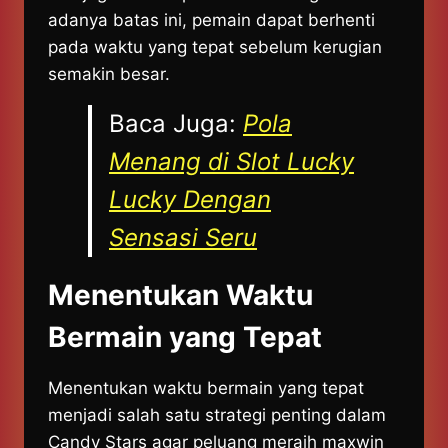
adanya batas ini, pemain dapat berhenti
pada waktu yang tepat sebelum kerugian
semakin besar.
Baca Juga:
Pola
Menang di Slot Lucky
Lucky Dengan
Sensasi Seru
Menentukan Waktu
Bermain yang Tepat
Menentukan waktu bermain yang tepat
menjadi salah satu strategi penting dalam
Candy Stars agar peluang meraih maxwin