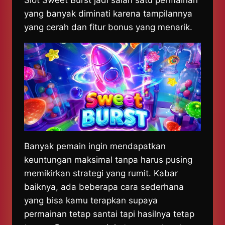
Slot Sweet Burst jadi salah satu permainan
yang banyak diminati karena tampilannya
yang cerah dan fitur bonus yang menarik.
Banyak pemain ingin mendapatkan
keuntungan maksimal tanpa harus pusing
memikirkan strategi yang rumit. Kabar
baiknya, ada beberapa cara sederhana
yang bisa kamu terapkan supaya
permainan tetap santai tapi hasilnya tetap