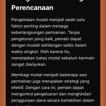
Perencanaan
Pengelolaan modal menjadi salah satu
faktor penting dalam menjaga
keberlangsungan permainan. Tanpa
pengaturan yang baik, pemain dapat
dengan mudah kehilangan saldo dalam
waktu singkat. Oleh karena itu,
menetapkan batas modal sebelum bermain
sangat dianjurkan.
Membagi modal menjadi beberapa sesi
permainan juga merupakan strategi yang
efektif. Dengan cara ini, pemain dapat
mengontrol pengeluaran dan menghindari
penggunaan dana secara berlebihan dalam