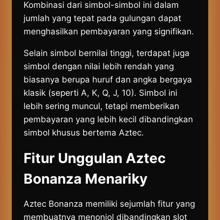
Kombinasi dari simbol-simbol ini dalam
jumlah yang tepat pada gulungan dapat
menghasilkan pembayaran yang signifikan.
Selain simbol bernilai tinggi, terdapat juga
simbol dengan nilai lebih rendah yang
biasanya berupa huruf dan angka bergaya
klasik (seperti A, K, Q, J, 10). Simbol ini
lebih sering muncul, tetapi memberikan
pembayaran yang lebih kecil dibandingkan
simbol khusus bertema Aztec.
Fitur Unggulan Aztec
Bonanza Menariky
Aztec Bonanza memiliki sejumlah fitur yang
membuatnya menonjol dibandingkan slot