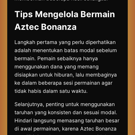
Tips Mengelola Bermain
Aztec Bonanza
Langkah pertama yang perlu diperhatikan
adalah menentukan batas modal sebelum
bermain. Pemain sebaiknya hanya
menggunakan dana yang memang
disiapkan untuk hiburan, lalu membaginya
ke dalam beberapa sesi permainan agar
tidak habis dalam satu waktu.
Selanjutnya, penting untuk menggunakan
taruhan yang konsisten dan sesuai modal.
Hindari langsung memasang taruhan besar
di awal permainan, karena Aztec Bonanza