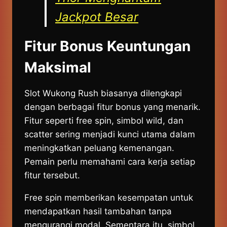
Jackpot Besar
Fitur Bonus Keuntungan
Maksimal
Slot Wukong Rush biasanya dilengkapi
dengan berbagai fitur bonus yang menarik.
Fitur seperti free spin, simbol wild, dan
scatter sering menjadi kunci utama dalam
meningkatkan peluang kemenangan.
Pemain perlu memahami cara kerja setiap
fitur tersebut.
Free spin memberikan kesempatan untuk
mendapatkan hasil tambahan tanpa
mengurangi modal. Sementara itu, simbol