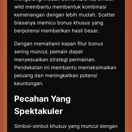
wild membantu membentuk kombinasi
kemenangan dengan lebih mudah. Scatter
biasanya memicu bonus khusus yang
berpotensi memberikan hasil besar.
Dengan memahami kapan fitur bonus
sering muncul, pemain dapat
menyesuaikan strategi permainan.
Pendekatan ini membantu memaksimalkan
peluang dan meningkatkan potensi
keuntungan.
Pecahan Yang
Spektakuler
Simbol-simbol khusus yang muncul dengan