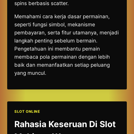
spins berbasis scatter.
Memahami cara kerja dasar permainan,
seperti fungsi simbol, mekanisme
pembayaran, serta fitur utamanya, menjadi
langkah penting sebelum bermain.
Pengetahuan ini membantu pemain
membaca pola permainan dengan lebih
baik dan memanfaatkan setiap peluang
yang muncul.
SLOT ONLINE
Rahasia Keseruan Di Slot