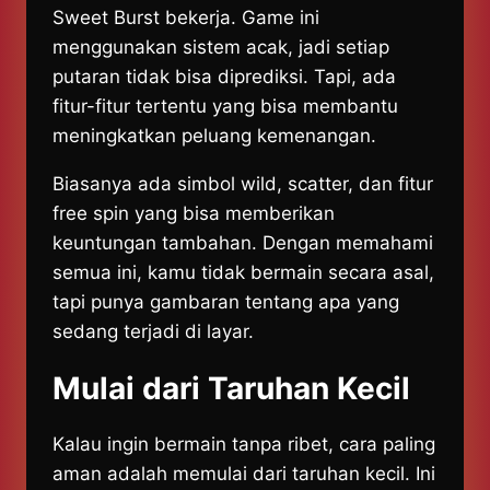
Sweet Burst bekerja. Game ini
menggunakan sistem acak, jadi setiap
putaran tidak bisa diprediksi. Tapi, ada
fitur-fitur tertentu yang bisa membantu
meningkatkan peluang kemenangan.
Biasanya ada simbol wild, scatter, dan fitur
free spin yang bisa memberikan
keuntungan tambahan. Dengan memahami
semua ini, kamu tidak bermain secara asal,
tapi punya gambaran tentang apa yang
sedang terjadi di layar.
Mulai dari Taruhan Kecil
Kalau ingin bermain tanpa ribet, cara paling
aman adalah memulai dari taruhan kecil. Ini