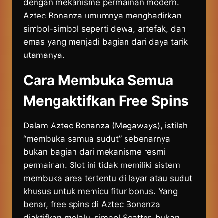
dengan mekanisme permainan modern.
Aztec Bonanza
umumnya menghadirkan
simbol-simbol seperti dewa, artefak, dan
emas yang menjadi bagian dari daya tarik
utamanya.
Cara Membuka Semua
Mengaktifkan Free Spins
Dalam Aztec Bonanza (Megaways), istilah
“membuka semua sudut” sebenarnya
bukan bagian dari mekanisme resmi
permainan. Slot ini tidak memiliki sistem
membuka area tertentu di layar atau sudut
khusus untuk memicu fitur bonus. Yang
benar, free spins di Aztec Bonanza
diaktifkan melalui simbol Scatter, bukan