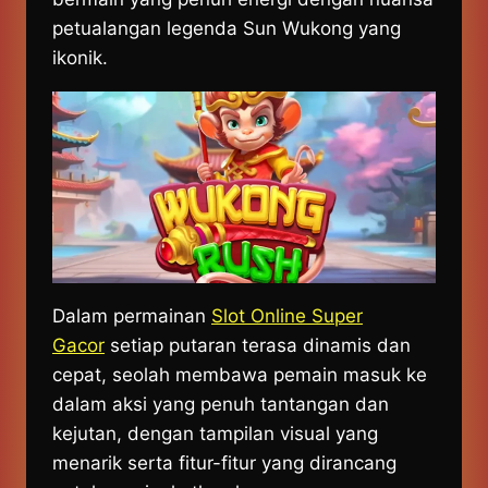
petualangan legenda Sun Wukong yang
ikonik.
Dalam permainan
Slot Online Super
Gacor
setiap putaran terasa dinamis dan
cepat, seolah membawa pemain masuk ke
dalam aksi yang penuh tantangan dan
kejutan, dengan tampilan visual yang
menarik serta fitur-fitur yang dirancang