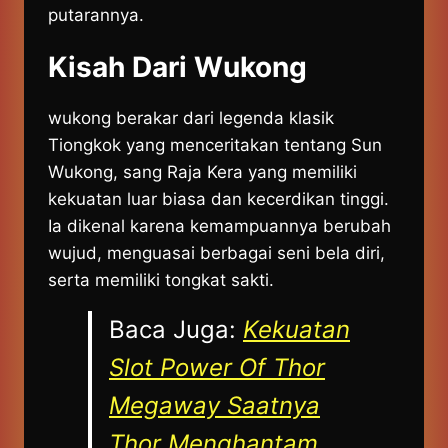
putarannya.
Kisah Dari Wukong
wukong berakar dari legenda klasik
Tiongkok yang menceritakan tentang Sun
Wukong, sang Raja Kera yang memiliki
kekuatan luar biasa dan kecerdikan tinggi.
Ia dikenal karena kemampuannya berubah
wujud, menguasai berbagai seni bela diri,
serta memiliki tongkat sakti.
Baca Juga:
Kekuatan
Slot Power Of Thor
Megaway Saatnya
Thor Menghantam