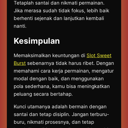
Tetaplah santai dan nikmati permainan.
Jika merasa sudah tidak fokus, lebih baik
berhenti sejenak dan lanjutkan kembali
nanti.
Kesimpulan
Memaksimalkan keuntungan di
Slot Sweet
Burst
sebenarnya tidak harus ribet. Dengan
memahami cara kerja permainan, mengatur
modal dengan baik, dan menggunakan
pola sederhana, kamu bisa meningkatkan
peluang secara bertahap.
Kunci utamanya adalah bermain dengan
santai dan tetap disiplin. Jangan terburu-
buru, nikmati prosesnya, dan tetap