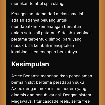
menekan tombol spin ulang.
Keunggulan utama dari mekanisme ini
adalah adanya peluang untuk
mendapatkan kemenangan beruntun
dalam satu kali putaran. Setelah kombinasi
pertama terbentuk, simbol baru yang
masuk bisa kembali menciptakan
kombinasi kemenangan berikutnya.
Kesimpulan
Aztec Bonanza menghadirkan pengalaman
bermain slot bertema peradaban suku
Aztec dengan mekanisme modern yang
dinamis dan penuh variasi. Dengan sistem
Megaways, fitur cascade reels, serta free