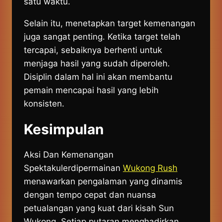
satu waktu.
Selain itu, menetapkan target kemenangan
juga sangat penting. Ketika target telah
tercapai, sebaiknya berhenti untuk
menjaga hasil yang sudah diperoleh.
Disiplin dalam hal ini akan membantu
pemain mencapai hasil yang lebih
konsisten.
Kesimpulan
Aksi Dan Kemenangan
Spektakulerdipermainan
Wukong Rush
menawarkan pengalaman yang dinamis
dengan tempo cepat dan nuansa
petualangan yang kuat dari kisah Sun
Wukong. Setiap putaran menghadirkan