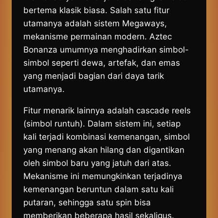
bertema klasik biasa. Salah satu fitur
utamanya adalah sistem Megaways,
mekanisme permainan modern.
Aztec
Bonanza
umumnya menghadirkan simbol-
simbol seperti dewa, artefak, dan emas
yang menjadi bagian dari daya tarik
utamanya.
Fitur menarik lainnya adalah cascade reels
(simbol runtuh). Dalam sistem ini, setiap
kali terjadi kombinasi kemenangan, simbol
yang menang akan hilang dan digantikan
oleh simbol baru yang jatuh dari atas.
Mekanisme ini memungkinkan terjadinya
kemenangan beruntun dalam satu kali
putaran, sehingga satu spin bisa
memberikan beberapa hasil sekaligus.