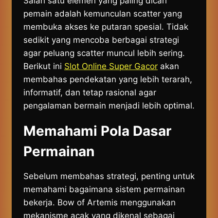
Salah satu elemen yang paling dicari
pemain adalah kemunculan scatter yang
membuka akses ke putaran spesial. Tidak
sedikit yang mencoba berbagai strategi
agar peluang scatter muncul lebih sering.
Berikut ini
Slot Online Super Gacor
akan
membahas pendekatan yang lebih terarah,
informatif, dan tetap rasional agar
pengalaman bermain menjadi lebih optimal.
Memahami Pola Dasar
Permainan
Sebelum membahas strategi, penting untuk
memahami bagaimana sistem permainan
bekerja. Bow of Artemis menggunakan
mekanisme acak yang dikenal sebagai