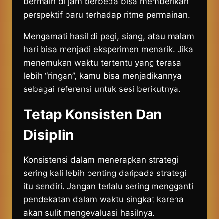
bermain di jam berbeda bisa memberikan
perspektif baru terhadap ritme permainan.
Mengamati hasil di pagi, siang, atau malam
hari bisa menjadi eksperimen menarik. Jika
menemukan waktu tertentu yang terasa
lebih “ringan”, kamu bisa menjadikannya
sebagai referensi untuk sesi berikutnya.
Tetap Konsisten Dan
Disiplin
Konsistensi dalam menerapkan strategi
sering kali lebih penting daripada strategi
itu sendiri. Jangan terlalu sering mengganti
pendekatan dalam waktu singkat karena
akan sulit mengevaluasi hasilnya.