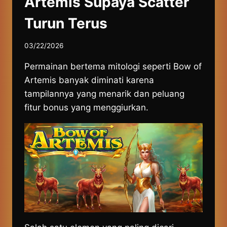
Artemis Supaya Scatter
Turun Terus
03/22/2026
Permainan bertema mitologi seperti Bow of
Artemis banyak diminati karena
tampilannya yang menarik dan peluang
fitur bonus yang menggiurkan.