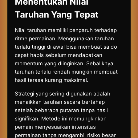
Menentukan Nilai
Taruhan Yang Tepat
Nilai taruhan memiliki pengaruh terhadap
ritme permainan. Menggunakan taruhan
terlalu tinggi di awal bisa membuat saldo
cepat habis sebelum mendapatkan
momentum yang diinginkan. Sebaliknya,
taruhan terlalu rendah mungkin membuat
hasil terasa kurang maksimal.
Strategi yang sering digunakan adalah
menaikkan taruhan secara bertahap
setelah beberapa putaran tanpa hasil
signifikan. Metode ini memungkinkan
pemain menyesuaikan intensitas
permainan tanpa mengambil risiko besar