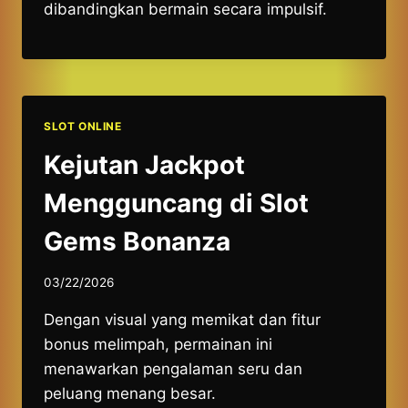
dibandingkan bermain secara impulsif.
SLOT ONLINE
Kejutan Jackpot
Mengguncang di Slot
Gems Bonanza
03/22/2026
Dengan visual yang memikat dan fitur
bonus melimpah, permainan ini
menawarkan pengalaman seru dan
peluang menang besar.