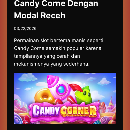
Candy Corne Dengan
Modal Receh
03/22/2026
Permainan slot bertema manis seperti
Candy Corne semakin populer karena
tampilannya yang cerah dan
mekanismenya yang sederhana.