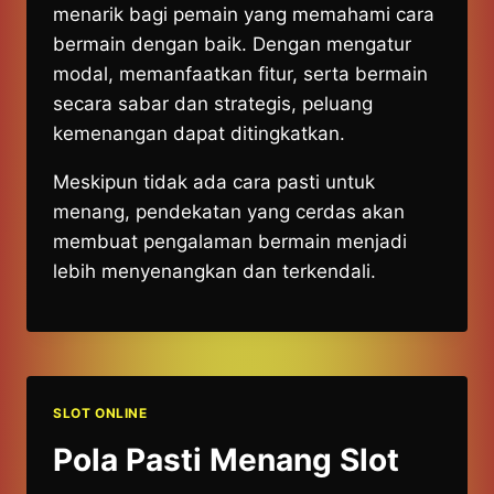
menarik bagi pemain yang memahami cara
bermain dengan baik. Dengan mengatur
modal, memanfaatkan fitur, serta bermain
secara sabar dan strategis, peluang
kemenangan dapat ditingkatkan.
Meskipun tidak ada cara pasti untuk
menang, pendekatan yang cerdas akan
membuat pengalaman bermain menjadi
lebih menyenangkan dan terkendali.
SLOT ONLINE
Pola Pasti Menang Slot