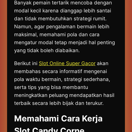
Banyak pemain tertarik mencoba dengan
modal kecil karena dianggap lebih santai
dan tidak membutuhkan strategi rumit.
Namun, agar pengalaman bermain lebih
maksimal, memahami pola dan cara
mengatur modal tetap menjadi hal penting
yang tidak boleh diabaikan.
Berikut ini
Slot Online Super Gacor
akan
membahas secara informatif mengenai
pola waktu bermain, strategi sederhana,
serta tips yang bisa membantu
meningkatkan peluang mendapatkan hasil
terbaik secara lebih bijak dan terukur.
Memahami Cara Kerja
Slot Candy Corne