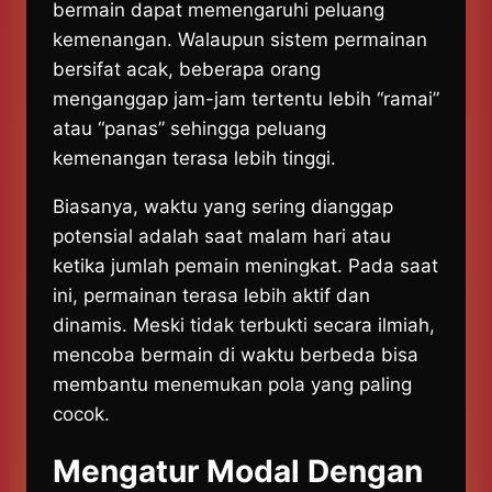
bermain dapat memengaruhi peluang
kemenangan. Walaupun sistem permainan
bersifat acak, beberapa orang
menganggap jam-jam tertentu lebih “ramai”
atau “panas” sehingga peluang
kemenangan terasa lebih tinggi.
Biasanya, waktu yang sering dianggap
potensial adalah saat malam hari atau
ketika jumlah pemain meningkat. Pada saat
ini, permainan terasa lebih aktif dan
dinamis. Meski tidak terbukti secara ilmiah,
mencoba bermain di waktu berbeda bisa
membantu menemukan pola yang paling
cocok.
Mengatur Modal Dengan