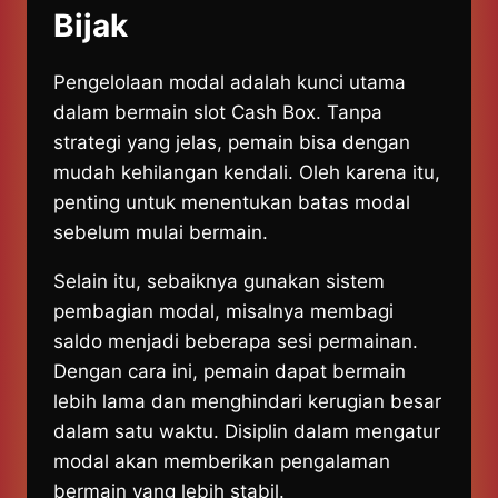
Bijak
Pengelolaan modal adalah kunci utama
dalam bermain slot Cash Box. Tanpa
strategi yang jelas, pemain bisa dengan
mudah kehilangan kendali. Oleh karena itu,
penting untuk menentukan batas modal
sebelum mulai bermain.
Selain itu, sebaiknya gunakan sistem
pembagian modal, misalnya membagi
saldo menjadi beberapa sesi permainan.
Dengan cara ini, pemain dapat bermain
lebih lama dan menghindari kerugian besar
dalam satu waktu. Disiplin dalam mengatur
modal akan memberikan pengalaman
bermain yang lebih stabil.