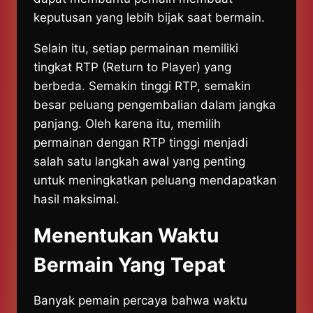
keputusan yang lebih bijak saat bermain.
Selain itu, setiap permainan memiliki
tingkat RTP (Return to Player) yang
berbeda. Semakin tinggi RTP, semakin
besar peluang pengembalian dalam jangka
panjang. Oleh karena itu, memilih
permainan dengan RTP tinggi menjadi
salah satu langkah awal yang penting
untuk meningkatkan peluang mendapatkan
hasil maksimal.
Menentukan Waktu
Bermain Yang Tepat
Banyak pemain percaya bahwa waktu